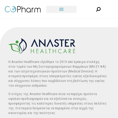
Μετάβαση
στο
περιεχόμενο
Η Anaster Healthcare ιδρύθηκε το 2019 από έμπειρα στελέχη
στον τομέα των Μη Συνταγογραφούμενων Φαρμάκων (ΜΗ.ΣΥ.ΦΑ)
και των ιατροτεχνολογικών προϊόντων (Medical Devices). Η
εταιρεία προσφέρει στους επαγγελματίες υγείας εξειδικευμένες
και σύγχρονες λύσεις που συμβάλλουν στη βελτίωση της υγείας
του σύγχρονου ανθρώπου.
Ο στόχος της Anaster Healthcare είναι να παρέχει προϊόντα
υψηλών προδιαγραφών και να εξελίσσεται συνεχώς,
προσφέροντας τις καλύτερες δυνατές υπηρεσίες στους πελάτες
της. Η εταιρεία δεσμεύεται να παραμένει στην αιχμή της
καινοτομίας και της ποιότητας.