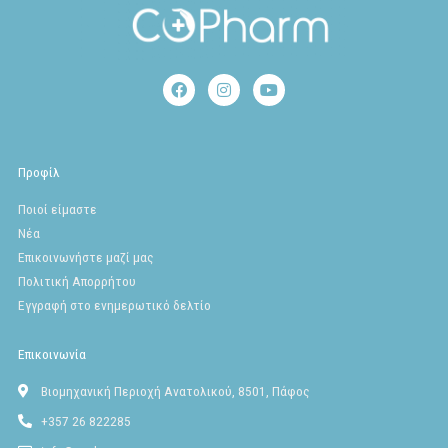
F
I
Y
a
n
o
c
s
u
e
t
t
b
a
u
o
g
b
Προφίλ
o
r
e
k
a
Ποιοί είμαστε
m
Νέα
Επικοινωνήστε μαζί μας
Πολιτική Απορρήτου
Εγγραφή στο ενημερωτικό δελτίο
Επικοινωνία
Βιομηχανική Περιοχή Ανατολικού, 8501, Πάφος
+357 26 822285