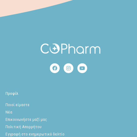
F
I
Y
a
n
o
c
s
u
e
t
t
b
a
u
o
g
b
Προφίλ
o
r
e
k
a
Ποιοί είμαστε
m
Νέα
Επικοινωνήστε μαζί μας
Πολιτική Απορρήτου
Εγγραφή στο ενημερωτικό δελτίο