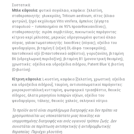
Συστατικά:
Μπλε κάψουλα:
φυτικό σογιέλαιο, καψάκιο: ζελατίνη,
σταθεροποιητής: γλυκερόλη, Triticum aestivum, σίτος (έλαιο
φυτρών), ξηρό εκχύλισμα Vitis vinifera, άμπελος (γίγαρτα
σταφυλιού – τυποποιημένο σε 95% προανθοκυανιδίνες),
σταθεροποιητής: σιρόπι σορβιτόλης, πυκνωτικός παράγοντας:
κίτρινο κερί μέλισσας, μερικώς υδρογονωμένο φυτικό έλαιο
σόγιας, γαλακτωματοποιητής: λεκιθίνες (σόγιας), οξείδιο του
ψευδαργύρου, βιταμίνη Ε (οξική DL-άλφα- τοκοφερόλη),
παντοθενικό οξύ (D-παντοθενικό ασβέστιο), γ-ορυζανόλη, βιταμίνη
Β6 (υδροχλωρική πυριδοξίνη), βιταμίνη Β1 (μονονιτρική θειαμίνη),
χρωστικές: οξείδια και υδροξείδια σιδήρου, Patent Blue V, βιοτίνη
(D-βιοτίνη).
Κίτρινη κάψουλα:
L-κυστίνη, καψάκιο [ζελατίνη, χρωστική: οξείδια
και υδροξείδια σιδήρου], ταυρίνη, αντισυσσωματικοί παράγοντες:
μικροκρυσταλλική κυτταρίνη, φωσφορικό τριασβέστιο, θειικός
σίδηρος, άλατα μαγνησίου λιπαρών οξέων, οξείδιο του
ψευδαργύρου, τάλκης, θειικός χαλκός, σεληνικό νάτριο.
Το προϊόν αυτό είναι συμπλήρωμα διατροφής και δεν πρέπει να
χρησιμοποιείται ως υποκατάστατο μιας ποικίλης και
ισορροπημένης διατροφής και ενός υγιεινού τρόπου ζωής. Δεν
συνιστάται σε περίπτωση αντιπηκτικής ή αντιθρομβωτικής
θεραπείας. Περιέχει γλουτένη.