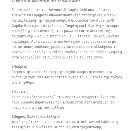
ΣΤΗΝ ΚΑΤΑΠΟΛΕΜΗΣΗ ΤΗΣ ΤΡΙΧΟΠΤΩΣΗΣ
Τα αποτελέσματα του Advancis® Capilar Gold από πρόσφατα
ερευνητικά ευρήματα υποδεικνύουν νέες στρατηγικές για την
καταπολέμηση της τριχόπτωσης. Η φόρμουλα του Advancis®
Capilar Gold έχει ενισχυθεί με L-Ταυρίνη και L-Κυστίνη – τα κύρια
αμινοξέα για την ανάπτυξη των μαλλιών και τη διακοπή της
τριχόπτωσης -, καθώς επίσης και με 3 μέταλλα – Χαλκό, Σελήνιο
και Σίδηρο. Αυτά τα συστατικά δεν έχουν μόνο συσχετιστεί με
καταστάσεις απώλειας μαλλιών, σε περιπτώσεις ελλείψεων του
οργανισμού, αλλά έχουν επίσης αποδειχθεί ότι προσφέρουν οφέλη
όταν χορηγούνται σε συμπληρώματα δια του στόματος.
L-Ταυρίνη
Βοηθά στην καταπολέμηση της τριχόπτωσης και προάγει την
ανάπτυξη των μαλλιών προστατεύοντας τους θύλακες της τρίχας
από τη φθορά.
L-Κυστίνη
Το σημαντικότερο αμινοξύ στην κερατίνη, θεωρείται ένας από
τους κύριους παράγοντες που εμπλέκονται στην ανάπτυξη, το
πάχος και την υφή των μαλλιών.
Σίδηρος, Χαλκός και Σελήνιο
Αυτά τα μέταλλα είναι σημαντικά συστατικά των μαλλιών και η
έλλειψή τους συνδέεται με προβλήματα τριχόπτωσης.