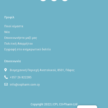
a
n
o
c
s
u
e
t
t
b
a
u
o
g
b
Προφίλ
o
r
e
k
a
Ποιοί είμαστε
m
Νέα
Επικοινωνήστε μαζί μας
Πολιτική Απορρήτου
Εγγραφή στο ενημερωτικό δελτίο
Επικοινωνία
Βιομηχανική Περιοχή Ανατολικού, 8501, Πάφος
+357 26 822285
info@copharm.com.cy
Copyright 2022 | CPL CO-Pharm Ltd