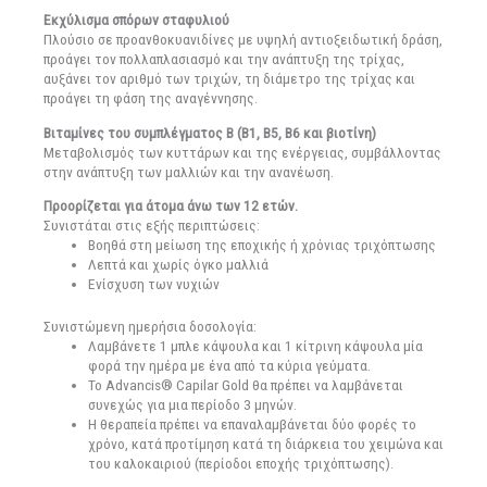
Εκχύλισμα σπόρων σταφυλιού
Πλούσιο σε προανθοκυανιδίνες με υψηλή αντιοξειδωτική δράση,
προάγει τον πολλαπλασιασμό και την ανάπτυξη της τρίχας,
αυξάνει τον αριθμό των τριχών, τη διάμετρο της τρίχας και
προάγει τη φάση της αναγέννησης.
Βιταμίνες του συμπλέγματος Β (B1, B5, B6 και βιοτίνη)
Μεταβολισμός των κυττάρων και της ενέργειας, συμβάλλοντας
στην ανάπτυξη των μαλλιών και την ανανέωση.
Προορίζεται για άτομα άνω των 12 ετών.
Συνιστάται στις εξής περιπτώσεις:
Βοηθά στη μείωση της εποχικής ή χρόνιας τριχόπτωσης
Λεπτά και χωρίς όγκο μαλλιά
Ενίσχυση των νυχιών
Συνιστώμενη ημερήσια δοσολογία:
Λαμβάνετε 1 μπλε κάψουλα και 1 κίτρινη κάψουλα μία
φορά την ημέρα με ένα από τα κύρια γεύματα.
Το Advancis® Capilar Gold θα πρέπει να λαμβάνεται
συνεχώς για μια περίοδο 3 μηνών.
Η θεραπεία πρέπει να επαναλαμβάνεται δύο φορές το
χρόνο, κατά προτίμηση κατά τη διάρκεια του χειμώνα και
του καλοκαιριού (περίοδοι εποχής τριχόπτωσης).