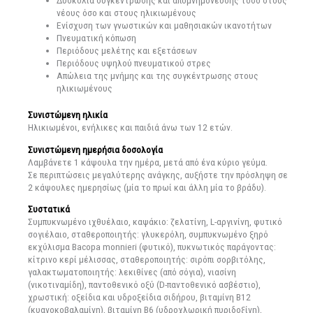
νέους όσο και στους ηλικιωμένους
Ενίσχυση των γνωστικών και μαθησιακών ικανοτήτων
Πνευματική κόπωση
Περιόδους μελέτης και εξετάσεων
Περιόδους υψηλού πνευματικού στρες
Απώλεια της μνήμης και της συγκέντρωσης στους
ηλικιωμένους
Συνιστώμενη ηλικία
Ηλικιωμένοι, ενήλικες και παιδιά άνω των 12 ετών.
Συνιστώμενη ημερήσια δοσολογία
Λαμβάνετε 1 κάψουλα την ημέρα, μετά από ένα κύριο γεύμα.
Σε περιπτώσεις μεγαλύτερης ανάγκης, αυξήστε την πρόσληψη σε
2 κάψουλες ημερησίως (μία το πρωί και άλλη μία το βράδυ).
Συστατικά
Συμπυκνωμένο ιχθυέλαιο, καψάκιο: ζελατίνη, L-αργινίνη, φυτικό
σογιέλαιο, σταθεροποιητής: γλυκερόλη, συμπυκνωμένο ξηρό
εκχύλισμα Bacopa monnieri (φυτικό), πυκνωτικός παράγοντας:
κίτρινο κερί μέλισσας, σταθεροποιητής: σιρόπι σορβιτόλης,
γαλακτωματοποιητής: λεκιθίνες (από σόγια), νιασίνη
(νικοτιναμίδη), παντοθενικό οξύ (D-παντοθενικό ασβέστιο),
χρωστική: οξείδια και υδροξείδια σιδήρου, βιταμίνη Β12
(κυανοκοβαλαμίνη), βιταμίνη Β6 (υδροχλωρική πυριδοξίνη),