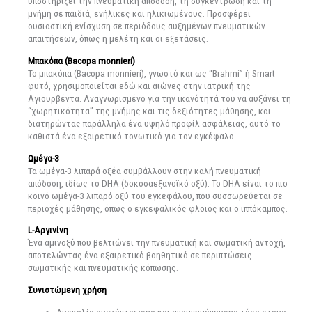
υποστηρίζει την πνευματική απόδοση, τη συγκέντρωση και τη
μνήμη σε παιδιά, ενήλικες και ηλικιωμένους. Προσφέρει
ουσιαστική ενίσχυση σε περιόδους αυξημένων πνευματικών
απαιτήσεων, όπως η μελέτη και οι εξετάσεις.
Μπακόπα (Bacopa monnieri)
Το μπακόπα (Bacopa monnieri), γνωστό και ως “Brahmi” ή Smart
φυτό, χρησιμοποιείται εδώ και αιώνες στην ιατρική της
Αγιουρβέντα. Αναγνωρισμένο για την ικανότητά του να αυξάνει τη
“χωρητικότητα” της μνήμης και τις δεξιότητες μάθησης, και
διατηρώντας παράλληλα ένα υψηλό προφίλ ασφάλειας, αυτό το
καθιστά ένα εξαιρετικό τονωτικό για τον εγκέφαλο.
Ωμέγα-3
Τα ωμέγα-3 λιπαρά οξέα συμβάλλουν στην καλή πνευματική
απόδοση, ιδίως το DHA (δοκοσαεξανοϊκό οξύ). Το DHA είναι το πιο
κοινό ωμέγα-3 λιπαρό οξύ του εγκεφάλου, που συσσωρεύεται σε
περιοχές μάθησης, όπως ο εγκεφαλικός φλοιός και ο ιππόκαμπος.
L-Αργινίνη
Ένα αμινοξύ που βελτιώνει την πνευματική και σωματική αντοχή,
αποτελώντας ένα εξαιρετικό βοηθητικό σε περιπτώσεις
σωματικής και πνευματικής κόπωσης.
Συνιστώμενη χρήση
Δυσκολία συγκέντρωσης και απομνημόνευσης τόσο στους