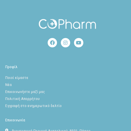
F
I
Y
a
n
o
c
s
u
e
t
t
b
a
u
o
g
b
Προφίλ
o
r
e
k
a
Ποιοί είμαστε
m
Νέα
Επικοινωνήστε μαζί μας
Πολιτική Απορρήτου
Εγγραφή στο ενημερωτικό δελτίο
Επικοινωνία
Βιομηχανική Περιοχή Ανατολικού, 8501, Πάφος