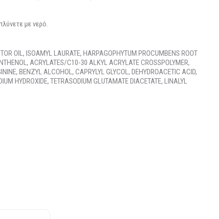
πλύνετε με νερό.
STOR OIL, ISOAMYL LAURATE, HARPAGOPHYTUM PROCUMBENS ROOT
PANTHENOL, ACRYLATES/C10-30 ALKYL ACRYLATE CROSSPOLYMER,
ININE, BENZYL ALCOHOL, CAPRYLYL GLYCOL, DEHYDROACETIC ACID,
IUM HYDROXIDE, TETRASODIUM GLUTAMATE DIACETATE, LINALYL