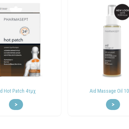
id Hot Patch 4τμχ
Aid Massage Oil 1
>
>