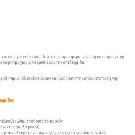
ε τις ευεργετικές τους ιδιότητες, προσφέρουν άμεση καταπραϋντική
ακούφισης, χωρίς να ερεθίζουν την επιδερμίδα.
Προβιταμίνη Β5 ενυδατώνουν και βοηθούν στην αποκατάσταση της
ερμίδες
απελευθερωθεί σταδιακά το προϊόν.
κάνοντας απαλό μασάζ.
μην παραλείψετε να περιστρέψετε ξανά την ρολέτα, για να