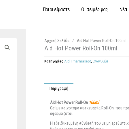
Ποιοι είμαστε
Οι σειρές μας
Νέα
Αρχική Σελίδα
/
Aid Hot Power Roll-On 100ml
Aid Hot Power Roll-On 100ml
Κατηγορίες
Aid
,
Pharmasept
,
Επωνυμία
Περιγραφή
Aid Hot Power Roll-On
100ml
Gel με καινοτόμα συσκευασία Roll-On, που π
εφαρμόζεται.
Η εξειδικευμένη σύνθεσή του με μη ερεθιστι
δράση και εντατική ενυδάτωση.