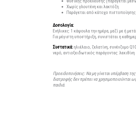
Φυσικής προέλευσης (παράγεται μέσω
Χωρίς γλουτένη και λακτόζη.
Παράγεται από κάτοχο πιστοποίησης
Δοσολογία:
Ενήλικες: 1 κάψουλα την ημέρα, μαζί με ή μετά
Για μέγιστη υποστήριξη, συνιστάται η καθημε
Συστατικά:
ηλιέλαιο, ζελατίνη, συνένζυμο Q10
νερό, αντιοξειδωτικός παράγοντας: λεκιθίνη 
Προειδοποιήσεις: Να μη γίνεται υπέρβαση τη
διατροφής δεν πρέπει να χρησιμοποιούνται ως
παιδιά.