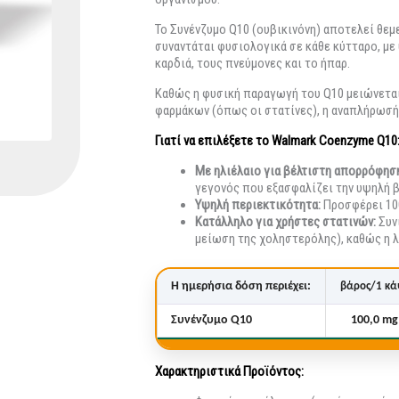
Το Συνένζυμο Q10 (ουβικινόνη) αποτελεί θεμ
συναντάται φυσιολογικά σε κάθε κύτταρο, μ
καρδιά, τους πνεύμονες και το ήπαρ.
Καθώς η φυσική παραγωγή του Q10 μειώνεται 
φαρμάκων (όπως οι στατίνες), η αναπλήρωσή 
Γιατί να επιλέξετε το Walmark Coenzyme Q10
Με ηλιέλαιο για βέλτιστη απορρόφησ
γεγονός που εξασφαλίζει την υψηλή 
Υψηλή περιεκτικότητα:
Προσφέρει 100
Κατάλληλο για χρήστες στατινών:
Συνι
μείωση της χοληστερόλης), καθώς η λ
Η ημερήσια δόση περιέχει:
βάρος/1 κά
Συνένζυμο Q10
100,0 mg
Χαρακτηριστικά Προϊόντος: