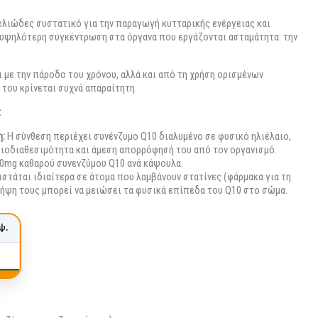
ελιώδες συστατικό για την παραγωγή κυτταρικής ενέργειας και
ε υψηλότερη συγκέντρωση στα όργανα που εργάζονται ασταμάτητα: την
με την πάροδο του χρόνου, αλλά και από τη χρήση ορισμένων
του κρίνεται συχνά απαραίτητη.
:
η:
Η σύνθεση περιέχει συνένζυμο Q10 διαλυμένο σε φυσικό ηλιέλαιο,
βιοδιαθεσιμότητα και άμεση απορρόφησή του από τον οργανισμό.
mg καθαρού συνενζύμου Q10 ανά κάψουλα.
στάται ιδιαίτερα σε άτομα που λαμβάνουν στατίνες (φάρμακα για τη
ήψη τους μπορεί να μειώσει τα φυσικά επίπεδα του Q10 στο σώμα.
ψ.