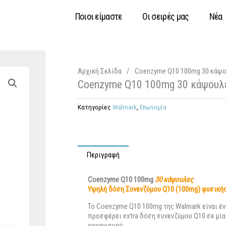
Ποιοι είμαστε
Οι σειρές μας
Νέα
Αρχική Σελίδα
/
Coenzyme Q10 100mg 30 κάψ
Coenzyme Q10 100mg 30 κάψουλ
Κατηγορίες
Walmark
,
Επωνυμία
Περιγραφή
Coenzyme Q10 100mg
30 κάψουλες
Υψηλή δόση
Συνενζύμου
Q10 (100mg) φυσική
Το Coenzyme Q10 100mg της Walmark είναι έ
προσφέρει extra δόση συνενζύμου Q10 σε μί
οργανισμού.