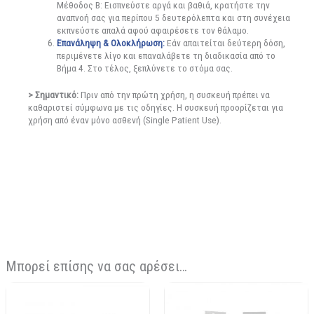
Μέθοδος Β: Εισπνεύστε αργά και βαθιά, κρατήστε την
αναπνοή σας για περίπου 5 δευτερόλεπτα και στη συνέχεια
εκπνεύστε απαλά αφού αφαιρέσετε τον θάλαμο.
Επανάληψη & Ολοκλήρωση:
Εάν απαιτείται δεύτερη δόση,
περιμένετε λίγο και επαναλάβετε τη διαδικασία από το
Βήμα 4. Στο τέλος, ξεπλύνετε το στόμα σας.
> Σημαντικό:
Πριν από την πρώτη χρήση, η συσκευή πρέπει να
καθαριστεί σύμφωνα με τις οδηγίες. Η συσκευή προορίζεται για
χρήση από έναν μόνο ασθενή (Single Patient Use).
Μπορεί επίσης να σας αρέσει…