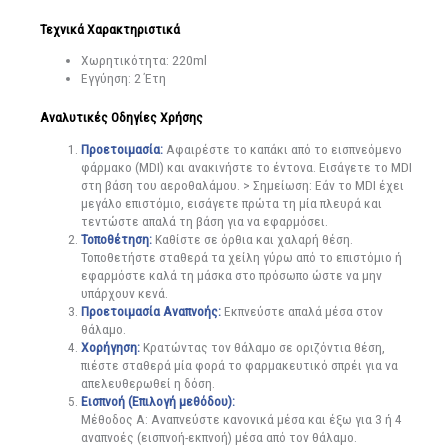
Τεχνικά Χαρακτηριστικά
Χωρητικότητα: 220ml
Εγγύηση: 2 Έτη
Αναλυτικές Οδηγίες Χρήσης
Προετοιμασία:
Αφαιρέστε το καπάκι από το εισπνεόμενο
φάρμακο (MDI) και ανακινήστε το έντονα. Εισάγετε το MDI
στη βάση του αεροθαλάμου. > Σημείωση: Εάν το MDI έχει
μεγάλο επιστόμιο, εισάγετε πρώτα τη μία πλευρά και
τεντώστε απαλά τη βάση για να εφαρμόσει.
Τοποθέτηση:
Καθίστε σε όρθια και χαλαρή θέση.
Τοποθετήστε σταθερά τα χείλη γύρω από το επιστόμιο ή
εφαρμόστε καλά τη μάσκα στο πρόσωπο ώστε να μην
υπάρχουν κενά.
Προετοιμασία Αναπνοής:
Εκπνεύστε απαλά μέσα στον
θάλαμο.
Χορήγηση:
Κρατώντας τον θάλαμο σε οριζόντια θέση,
πιέστε σταθερά μία φορά το φαρμακευτικό σπρέι για να
απελευθερωθεί η δόση.
Εισπνοή
(Επιλογή μεθόδου)
:
Μέθοδος Α: Αναπνεύστε κανονικά μέσα και έξω για 3 ή 4
αναπνοές (εισπνοή-εκπνοή) μέσα από τον θάλαμο.