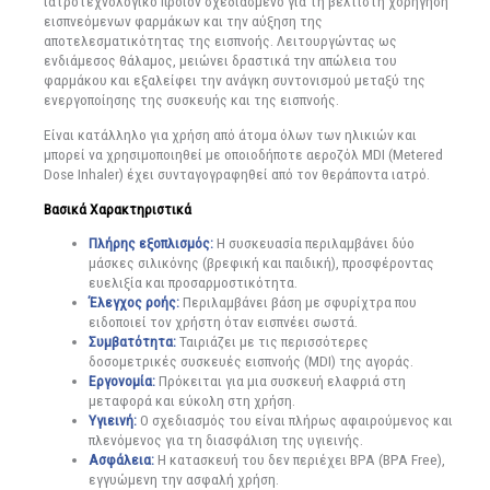
ιατροτεχνολογικό προϊόν σχεδιασμένο για τη βέλτιστη χορήγηση
εισπνεόμενων φαρμάκων και την αύξηση της
αποτελεσματικότητας της εισπνοής. Λειτουργώντας ως
ενδιάμεσος θάλαμος, μειώνει δραστικά την απώλεια του
φαρμάκου και εξαλείφει την ανάγκη συντονισμού μεταξύ της
ενεργοποίησης της συσκευής και της εισπνοής.
Είναι κατάλληλο για χρήση από άτομα όλων των ηλικιών και
μπορεί να χρησιμοποιηθεί με οποιοδήποτε αεροζόλ MDI (Metered
Dose Inhaler) έχει συνταγογραφηθεί από τον θεράποντα ιατρό.
Βασικά Χαρακτηριστικά
Πλήρης εξοπλισμός:
Η συσκευασία περιλαμβάνει δύο
μάσκες σιλικόνης (βρεφική και παιδική), προσφέροντας
ευελιξία και προσαρμοστικότητα.
Έλεγχος ροής:
Περιλαμβάνει βάση με σφυρίχτρα που
ειδοποιεί τον χρήστη όταν εισπνέει σωστά.
Συμβατότητα:
Ταιριάζει με τις περισσότερες
δοσομετρικές συσκευές εισπνοής (MDI) της αγοράς.
Εργονομία:
Πρόκειται για μια συσκευή ελαφριά στη
μεταφορά και εύκολη στη χρήση.
Υγιεινή
:
Ο σχεδιασμός του είναι πλήρως αφαιρούμενος και
πλενόμενος για τη διασφάλιση της υγιεινής.
Ασφάλεια:
Η κατασκευή του δεν περιέχει BPA (BPA Free),
εγγυώμενη την ασφαλή χρήση.