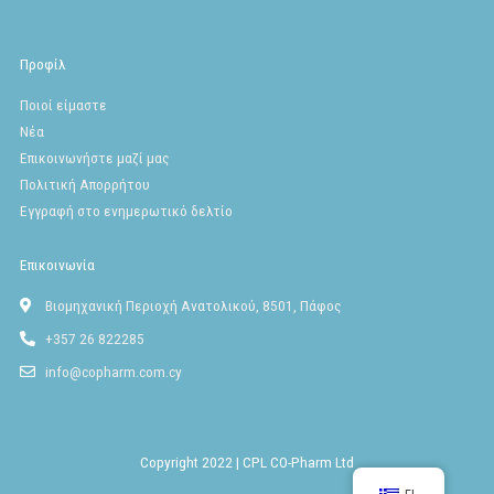
c
s
u
e
t
t
b
a
u
o
g
b
Προφίλ
o
r
e
k
a
Ποιοί είμαστε
m
Νέα
Επικοινωνήστε μαζί μας
Πολιτική Απορρήτου
Εγγραφή στο ενημερωτικό δελτίο
Επικοινωνία
Βιομηχανική Περιοχή Ανατολικού, 8501, Πάφος
+357 26 822285
info@copharm.com.cy
Copyright 2022 | CPL CO-Pharm Ltd