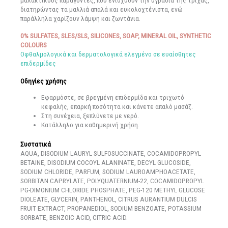
διατηρώντας τα μαλλιά απαλά και ευκολοχτένιστα, ενώ
παράλληλα χαρίζουν λάμψη και ζωντάνια.
0% SULFATES, SLES/SLS, SILICONES, SOAP, MINERAL OIL, SYNTHETIC
COLOURS
Οφθαλμολογικά και δερματολογικά ελεγμένο σε ευαίσθητες
επιδερμίδες
Οδηγίες χρήσης
Εφαρμόστε, σε βρεγμένη επιδερμίδα και τριχωτό
κεφαλής, επαρκή ποσότητα και κάνετε απαλό μασάζ.
Στη συνέχεια, ξεπλύνετε με νερό.
Κατάλληλο για καθημερινή χρήση.
Συστατικά
AQUA, DISODIUM LAURYL SULFOSUCCINATE, COCAMIDOPROPYL
BETAINE, DISODIUM COCOYL ALANINATE, DECYL GLUCOSIDE,
SODIUM CHLORIDE, PARFUM, SODIUM LAUROAMPHOACETATE,
SORBITAN CAPRYLATE, POLYQUATERNIUM-22, COCAMIDOPROPYL
PG-DIMONIUM CHLORIDE PHOSPHATE, PEG-120 METHYL GLUCOSE
DIOLEATE, GLYCERIN, PANTHENOL, CITRUS AURANTIUM DULCIS
FRUIT EXTRACT, PROPANEDIOL, SODIUM BENZOATE, POTASSIUM
SORBATE, BENZOIC ACID, CITRIC ACID.