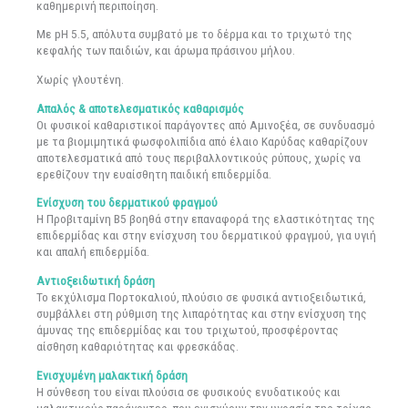
καθημερινή περιποίηση.
Με pH 5.5, απόλυτα συμβατό με το δέρμα και το τριχωτό της
κεφαλής των παιδιών, και άρωμα πράσινου μήλου.
Χωρίς γλουτένη.
Απαλός & αποτελεσματικός καθαρισμός
Oι φυσικοί καθαριστικοί παράγοντες από Αμινοξέα, σε συνδυασμό
με τα βιομιμητικά φωσφολιπίδια από έλαιο Καρύδας καθαρίζουν
αποτελεσματικά από τους περιβαλλοντικούς ρύπους, χωρίς να
ερεθίζουν την ευαίσθητη παιδική επιδερμίδα.
Ενίσχυση του δερματικού φραγμού
H Προβιταμίνη Β5 βοηθά στην επαναφορά της ελαστικότητας της
επιδερμίδας και στην ενίσχυση του δερματικού φραγμού, για υγιή
και απαλή επιδερμίδα.
Αντιοξειδωτική δράση
Το εκχύλισμα Πορτοκαλιού, πλούσιο σε φυσικά αντιοξειδωτικά,
συμβάλλει στη ρύθμιση της λιπαρότητας και στην ενίσχυση της
άμυνας της επιδερμίδας και του τριχωτού, προσφέροντας
αίσθηση καθαριότητας και φρεσκάδας.
Ενισχυμένη μαλακτική δράση
Η σύνθεση του είναι πλούσια σε φυσικούς ενυδατικούς και
μαλακτικούς παράγοντες, που ενισχύουν την υγρασία της τρίχας,