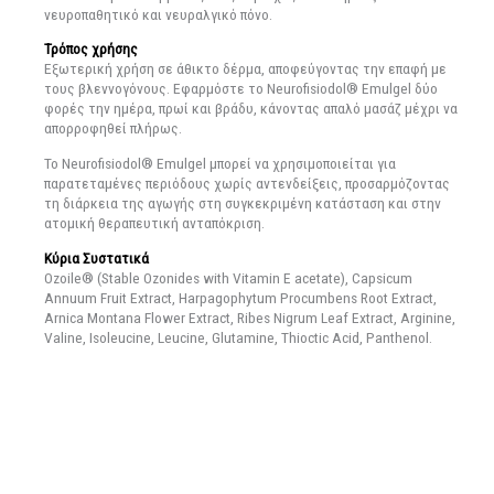
νευροπαθητικό και νευραλγικό πόνο.
Τρόπος χρήσης
Εξωτερική χρήση σε άθικτο δέρμα, αποφεύγοντας την επαφή με
τους βλεννογόνους. Εφαρμόστε το Neurofisiodol® Emulgel δύο
φορές την ημέρα, πρωί και βράδυ, κάνοντας απαλό μασάζ μέχρι να
απορροφηθεί πλήρως.
Το Neurofisiodol® Emulgel μπορεί να χρησιμοποιείται για
παρατεταμένες περιόδους χωρίς αντενδείξεις, προσαρμόζοντας
τη διάρκεια της αγωγής στη συγκεκριμένη κατάσταση και στην
ατομική θεραπευτική ανταπόκριση.
Κύρια Συστατικά
Ozoile® (Stable Ozonides with Vitamin E acetate), Capsicum
Annuum Fruit Extract, Harpagophytum Procumbens Root Extract,
Arnica Montana Flower Extract, Ribes Nigrum Leaf Extract, Arginine,
Valine, Isoleucine, Leucine, Glutamine, Thioctic Acid, Panthenol.