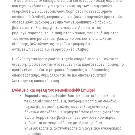
Το Neurofisiodol® Emulgel είναι μια καινοτόμος τοπική θεραπεία
που έχει σχεδιαστεί για την ανακούφιση των περιφερικών
νευροπαθειών και νευραλγιών. Χάρη στον πατενταρισμένο
συνδυασμό Ozoile®, καψαϊκίνης και βιολειτουργικών δραστικών
συστατικών, ανακουφίζει από τον νευροπαθητικό πόνο και
βελτιώνει τη λειτουργία των νεύρων. Δρα κατά του
μυρμηγκιάσματος, του αισθήματος καύσου, του μουδιάσματος,
του πόνου που μοιάζει με ηλεκτρικό σοκ και της απώλειας
αίσθησης, βελτιώνοντας το μυϊκό τροφισμό και
αντιμετωπίζοντας τις νευροτοξικές βλάβες.
Η σύνθεση emulgel εγγυάται ταχεία απορρόφηση και βέλτιστη
διάχυση, προσφέροντας στοχευμένη και παρατεταμένη δράση. Το
προϊόν είναι συμβατό με φυσικοθεραπείες και θεραπείες
αποκατάστασης, συμβάλλοντας σε πιο αποτελεσματική
λειτουργική αποκατάσταση.
Ενδείξεις και οφέλη του Neurofisiodol® Emulgel
Θεραπεία νευροπαθειών:
Αποτελεσματικό σε παλαμο-
πελματιαία νευροπάθεια, σύνδρομο καρπιαίου σωλήνα,
ισχιαλγία, οσφυοϊσχιαλγία, αυχενοβραχιόνιο άλγος,
δάκτυλο σκανδάλη, μεθερπητικό πόνο (έρπης ζωστήρας
χωρίς δερματικές βλάβες), πόνο φανταστικού άκρου,
καθώς και σε νευροπάθειες μετά από τραύμα,
χημειοθεραπεία, ακτινοθεραπεία ή αγγειακό εγκεφαλικό
επεισόδιο.