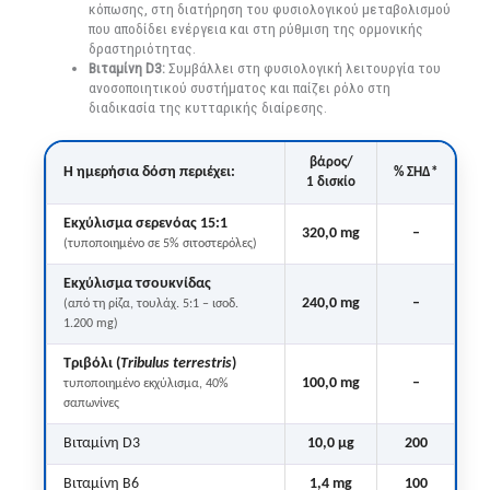
κόπωσης, στη διατήρηση του φυσιολογικού μεταβολισμού
που αποδίδει ενέργεια και στη ρύθμιση της ορμονικής
δραστηριότητας.
Βιταμίνη D3:
Συμβάλλει στη φυσιολογική λειτουργία του
ανοσοποιητικού συστήματος και παίζει ρόλο στη
διαδικασία της κυτταρικής διαίρεσης.
βάρος/
Η ημερήσια δόση περιέχει:
% ΣΗΔ*
1 δισκίο
Εκχύλισμα σερενόας 15:1
320,0 mg
–
(τυποποιημένο σε 5% σιτοστερόλες)
Εκχύλισμα τσουκνίδας
240,0 mg
–
(από τη ρίζα, τουλάχ. 5:1 – ισοδ.
1.200 mg)
Τριβόλι (
Tribulus terrestris
)
100,0 mg
–
τυποποιημένο εκχύλισμα, 40%
σαπωνίνες
Βιταμίνη D3
10,0 μg
200
Βιταμίνη B6
1,4 mg
100