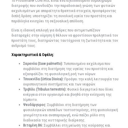
Το Prostenal® CONTROL είναι ένα εξειδικευμένο συμπλήρωμα
διατροφής που συνδυάζει την παραδοσιακή γνώση των φυτικών
εκχυλισμάτων με απαραίτητα θρεπτικά στοιχεία, προσφέροντας
διπλή δράση: υποστηρίζει τη συνολική υγεία του προστάτη και
παράλληλα ενισχύει τη σεξουαλική απόδοση.
Είναι η ιδανική επιλογή για άνδρες που αντιμετωπίζουν
διαταραχές στην ούρηση ή θέλουν να φροντίσουν προληπτικά τον
προστάτη τους, διατηρώντας ταυτόχρονα τη ζωτικότητα και τον
ανδρισμό τους.
Χαρακτηριστικά & Οφέλη:
Σερενόα (Saw palmetto):
Τυποποιημένο εκχύλισμα που
συμβάλλει στη διατήρηση της υγείας του προστάτη και
εξασφαλίζει τη φυσιολογική ροή των ούρων.
Τσουκνίδα (Urtica Dioica):
Προάγει την καλή λειτουργία του
ουροποιητικού συστήματος και των νεφρών.
Τριβόλι (Tribulus terrestris):
Φυσικό διεγερτικό που δίνει
ενέργεια στον οργανισμό και βοηθά στην ενίσχυση της
λίμπιντο.
Ψευδάργυρος:
Συμβάλλει στη διατήρηση των
φυσιολογικών επιπέδων τεστοστερόνης, στη φυσιολογική
γονιμότητα και αναπαραγωγή, ενώ παίζει ρόλο στη
διαδικασία της κυτταρικής διαίρεσης.
Βιταμίνη B6:
Συμβάλλει στη μείωση της κούρασης και