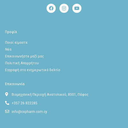
F
I
Y
a
n
o
c
s
u
e
t
t
b
a
u
o
g
b
Προφίλ
o
r
e
k
a
Ποιοί είμαστε
m
Νέα
Επικοινωνήστε μαζί μας
Πολιτική Απορρήτου
Εγγραφή στο ενημερωτικό δελτίο
Επικοινωνία
Βιομηχανική Περιοχή Ανατολικού, 8501, Πάφος
+357 26 822285
info@copharm.com.cy