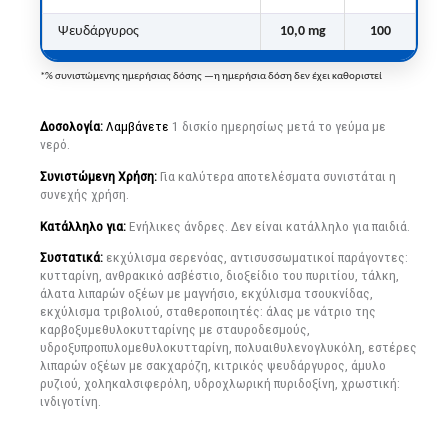
Ψευδάργυρος
10,0 mg
100
*% συνιστώμενης ημερήσιας δόσης —η ημερήσια δόση δεν έχει καθοριστεί
Δοσολογία:
Λαμβάνετε
1 δισκίο ημερησίως μετά το γεύμα με
νερό.
Συνιστώμενη Χρήση:
Για καλύτερα αποτελέσματα συνιστάται η
συνεχής χρήση.
Κατάλληλο για:
Ενήλικες άνδρες. Δεν είναι κατάλληλο για παιδιά.
Συστατικά:
εκχύλισμα σερενόας, αντισυσσωματικοί παράγοντες:
κυτταρίνη, ανθρακικό ασβέστιο, διοξείδιο του πυριτίου, τάλκη,
άλατα λιπαρών οξέων με μαγνήσιο, εκχύλισμα τσουκνίδας,
εκχύλισμα τριβολιού, σταθεροποιητές: άλας με νάτριο της
καρβοξυμεθυλοκυτταρίνης με σταυροδεσμούς,
υδροξυπροπυλομεθυλοκυτταρίνη, πολυαιθυλενογλυκόλη, εστέρες
λιπαρών οξέων με σακχαρόζη, κιτρικός ψευδάργυρος, άμυλο
ρυζιού, χοληκαλσιφερόλη, υδροχλωρική πυριδοξίνη, χρωστική:
ινδιγοτίνη.