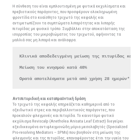
Η σύνθεση του είναι εμπλουτισμένη με φυτικά εκχυλίσματα και
πρεβιοτικούς παράγοντες, που προσφέρουν ολοκληρωμένη
φροντίδα στο ευαίσθητο τριχωτό της κεφαλής και
αντιμετωπίζουν τα συμπτώματα λιπαρότητας και λιπαρής
πιτυρίδας με φυσικό τρόπο. Συμβάλλει στην αποκατάσταση της
ισορροπίας του μικροβιώματος του τριχωτού, αφήνοντας τα
μαλλιά σας μη λιπαρά και ανάλαφρα.
Κλινικά αποδεδειγμένη μείωση της πιτυρίδας και τ
Μείωση του κνησμού κατά 40%

Ορατά αποτελέσματα μετά από χρήση 28 ημερών
Αντιπιτυριδική και καταπραϋντική δράση
Το τριχωτό της κεφαλής επηρεάζεται καθημερινά από το
οξειδωτικό στρες και περιβαλλοντικούς παράγοντες, που
προκαλούν φλεγμονές και πιτυρίδα. Το καινοτόμο φυτικό
εκχύλισμα Reviscalp (Anetholea Anisata Leaf Extract) διεγείρει
εξειδικευμένα αντιφλεγμονώδη μόρια μεσολαβητές (Specialized
Pro-resolving Mediators – SPMs) που βοηθούν στη μείωση της
φλεγμονής και της πιτυρίδας, επαναφέροντας έτσι την υγεία του