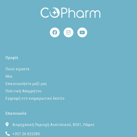
F
I
Y
a
n
o
c
s
u
e
t
t
b
a
u
o
g
b
Προφίλ
o
r
e
k
a
Ποιοί είμαστε
m
Νέα
Επικοινωνήστε μαζί μας
Πολιτική Απορρήτου
Εγγραφή στο ενημερωτικό δελτίο
Επικοινωνία
Βιομηχανική Περιοχή Ανατολικού, 8501, Πάφος
+357 26 822285