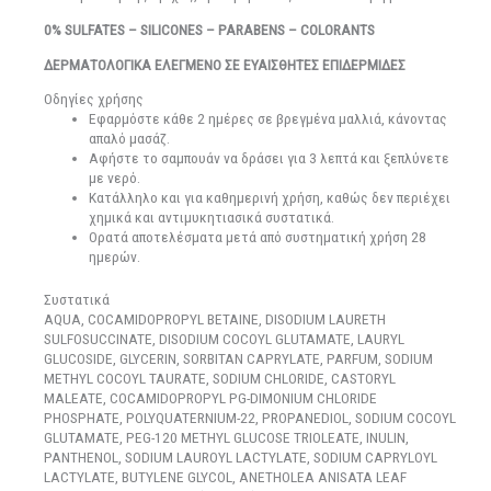
0% SULFATES – SILICONES – PARABENS – COLORANTS
ΔΕΡΜΑΤΟΛΟΓΙΚΑ ΕΛΕΓΜΕΝΟ ΣΕ ΕΥΑΙΣΘΗΤΕΣ ΕΠΙΔΕΡΜΙΔΕΣ
Οδηγίες χρήσης
Εφαρμόστε κάθε 2 ημέρες σε βρεγμένα μαλλιά, κάνοντας
απαλό μασάζ.
Αφήστε το σαμπουάν να δράσει για 3 λεπτά και ξεπλύνετε
με νερό.
Κατάλληλο και για καθημερινή χρήση, καθώς δεν περιέχει
χημικά και αντιμυκητιασικά συστατικά.
Ορατά αποτελέσματα μετά από συστηματική χρήση 28
ημερών.
Συστατικά
AQUA, COCAMIDOPROPYL BETAINE, DISODIUM LAURETH
SULFOSUCCINATE, DISODIUM COCOYL GLUTAMATE, LAURYL
GLUCOSIDE, GLYCERIN, SORBITAN CAPRYLATE, PARFUM, SODIUM
METHYL COCOYL TAURATE, SODIUM CHLORIDE, CASTORYL
MALEATE, COCAMIDOPROPYL PG-DIMONIUM CHLORIDE
PHOSPHATE, POLYQUATERNIUM-22, PROPANEDIOL, SODIUM COCOYL
GLUTAMATE, PEG-120 METHYL GLUCOSE TRIOLEATE, INULIN,
PANTHENOL, SODIUM LAUROYL LACTYLATE, SODIUM CAPRYLOYL
LACTYLATE, BUTYLENE GLYCOL, ANETHOLEA ANISATA LEAF