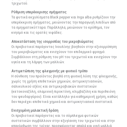
τριχωτού.
Ρύθμιση υπερέκκρισης σμήγματος
Τα φυτικά εκχυλίσματα Βlack pepper και Ιnga alba ρυθμίζουν την
υπερέκκριση σμήγματος, μειώνοντας την παραγωγή λιπιδίων από
τα σμηγματοκύτταρα. Παράλληλα, μειώνουν το ερύθημα, τον
κνησμό και τις ορατές νιφάδες.
Αποκατάσταση της ισορροπίας του μικροβιώματος
Οι πρεβιοτικοί παράγοντες Ινουλίνης βοηθούν στην εξισορρόπηση
του μικροβιώματος και ενισχύουν τον επιδερμικό φραγμό.
Συμβάλλουν στη ρύθμιση του pH του τριχωτού και ενισχύουν την
υγεία και τη λάμψη των μαλλιών.
Αντιμετώπιση της φλεγμονής με φυσικό τρόπο
Η σύνθεση του προϊόντος βοηθά στη φυσική λύση της φλεγμονής,
χωρίς τη χρήση επιθετικών χημικών, αντιμυκητιασικών,
σαλικυλικού οξέος και αντιμικροβιακών συστατικών
(κετοκοναζόλη, ολαμινική πιροκτόνη, κλιμβαζόλη και πυριθειόνη
του ψευδαργύρου). Είναι κατάλληλο για καθημερινή χρήση, καθώς
δεν περιέχει επιθετικά χημικά και αντιμυκητιασικά συστατικά.
Ενισχυμένη μαλακτική δράση
Οι πρεβιοτικοί παράγοντες και το σύμπλεγμα φυτικών
συστατικών συμβάλλουν στην εξυγίανση του τριχωτού και στην
επανόρθωση της τρίχας, προσφέροντας απαλά και υγιή μαλλιά.