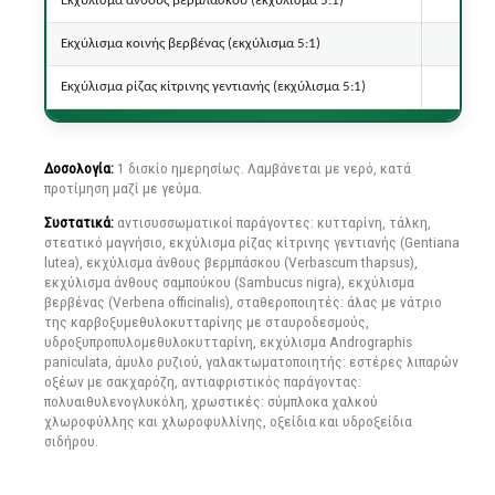
Εκχύλισμα άνθους βερμπάσκου (εκχύλισμα 5:1)
Εκχύλισμα κοινής βερβένας (εκχύλισμα 5:1)
Εκχύλισμα ρίζας κίτρινης γεντιανής (εκχύλισμα 5:1)
Δοσολογία:
1 δισκίο ημερησίως. Λαμβάνεται με νερό, κατά
προτίμηση μαζί με γεύμα.
Συστατικά:
αντισυσσωματικοί παράγοντες: κυτταρίνη, τάλκη,
στεατικό μαγνήσιο, εκχύλισμα ρίζας κίτρινης γεντιανής (Gentiana
lutea), εκχύλισμα άνθους βερμπάσκου (Verbascum thapsus),
εκχύλισμα άνθους σαμπούκου (Sambucus nigra), εκχύλισμα
βερβένας (Verbena officinalis), σταθεροποιητές: άλας με νάτριο
της καρβοξυμεθυλοκυτταρίνης με σταυροδεσμούς,
υδροξυπροπυλομεθυλοκυτταρίνη, εκχύλισμα Andrographis
paniculata, άμυλο ρυζιού, γαλακτωματοποιητής: εστέρες λιπαρών
οξέων με σακχαρόζη, αντιαφριστικός παράγοντας:
πολυαιθυλενογλυκόλη, χρωστικές: σύμπλοκα χαλκού
χλωροφύλλης και χλωροφυλλίνης, οξείδια και υδροξείδια
σιδήρου.