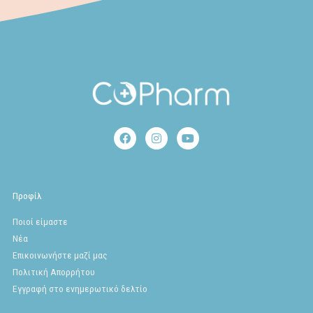
F
I
Y
a
n
o
c
s
u
e
t
t
b
a
u
o
g
b
Προφίλ
o
r
e
k
a
Ποιοί είμαστε
m
Νέα
Επικοινωνήστε μαζί μας
Πολιτική Απορρήτου
Εγγραφή στο ενημερωτικό δελτίο