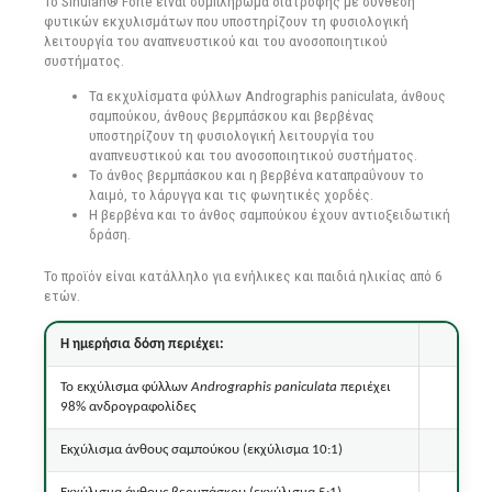
Το Sinulan® Forte είναι συμπλήρωμα διατροφής με σύνθεση
φυτικών εκχυλισμάτων που υποστηρίζουν τη φυσιολογική
λειτουργία του αναπνευστικού και του ανοσοποιητικού
συστήματος.
Τα εκχυλίσματα φύλλων Andrographis paniculata, άνθους
σαμπούκου, άνθους βερμπάσκου και βερβένας
υποστηρίζουν τη φυσιολογική λειτουργία του
αναπνευστικού και του ανοσοποιητικού συστήματος.
Το άνθος βερμπάσκου και η βερβένα καταπραΰνουν το
λαιμό, το λάρυγγα και τις φωνητικές χορδές.
Η βερβένα και το άνθος σαμπούκου έχουν αντιοξειδωτική
δράση.
Το προϊόν είναι κατάλληλο για ενήλικες και παιδιά ηλικίας από 6
ετών.
Η ημερήσια δόση περιέχει:
Βάρ
Το εκχύλισμα φύλλων
Andrographis paniculata
περιέχει
98% ανδρογραφολίδες
Εκχύλισμα άνθους σαμπούκου (εκχύλισμα 10:1)