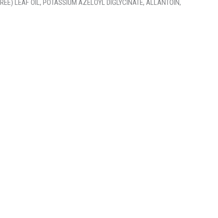
REE) LEAF OIL, POTASSIUM AZELOYL DIGLYCINATE, ALLANTOIN,