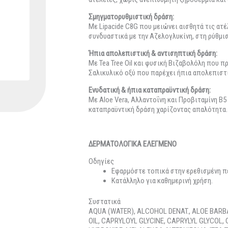
Σμηγματορυθμιστική δράση:
Με Lipacide C8G που μειώνει αισθητά τις ατέ
συνδυαστικά με την Αζελογλυκίνη, στη ρύθμι
Ήπια απολεπιστική & αντισηπτική δράση:
Με Tea Tree Oil και φυσική Βιζαβολόλη που 
Σαλικυλικό οξύ που παρέχει ήπια απολεπιστ
Ενυδατική & ήπια καταπραϋντική δράση:
Με Aloe Vera, Αλλαντοΐνη και Προβιταμίνη Β
καταπραϋντική δράση χαρίζοντας απαλότητα.
ΔΕΡΜΑΤΟΛΟΓΙΚΑ ΕΛΕΓΜΕΝΟ
Οδηγίες
Εφαρμόστε τοπικά στην ερεθισμένη πε
Κατάλληλο για καθημερινή χρήση.
Συστατικά
AQUA (WATER), ALCOHOL DENAT., ALOE BARB
OIL, CAPRYLOYL GLYCINE, CAPRYLYL GLYCOL,