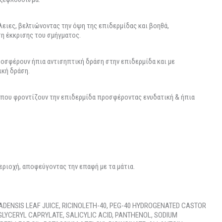
λειες, βελτιώνοντας την όψη της επιδερμίδας και βοηθά,
ση έκκρισης του σμήγματος.
προσφέρουν ήπια αντισηπτική δράση στην επιδερμίδα και με
ική δράση.
5 που φροντίζουν την επιδερμίδα προσφέροντας ενυδατική & ήπια
ριοχή, αποφεύγοντας την επαφή με τα μάτια.
ADENSIS LEAF JUICE, RICINOLETH-40, PEG-40 HYDROGENATED CASTOR
 GLYCERYL CAPRYLATE, SALICYLIC ACID, PANTHENOL, SODIUM