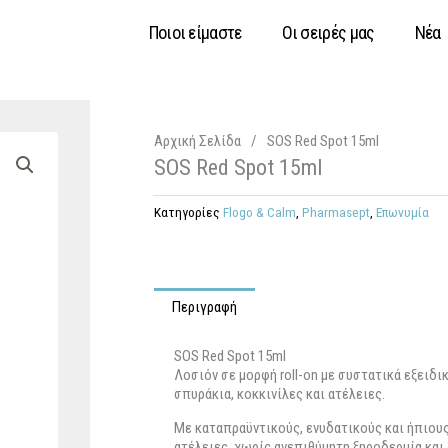
Ποιοι είμαστε
Οι σειρές μας
Νέα
Αρχική Σελίδα
/
SOS Red Spot 15ml
SOS Red Spot 15ml
Κατηγορίες
Flogo & Calm
,
Pharmasept
,
Επωνυμία
Περιγραφή
SOS Red Spot 15ml
Λοσιόν σε μορφή roll-on με συστατικά εξειδ
σπυράκια, κοκκινίλες και ατέλειες.
Με καταπραϋντικούς, ενυδατικούς και ήπιου
ατέλειες, χωρίς ανεπιθύμητη ξηροδερμία και