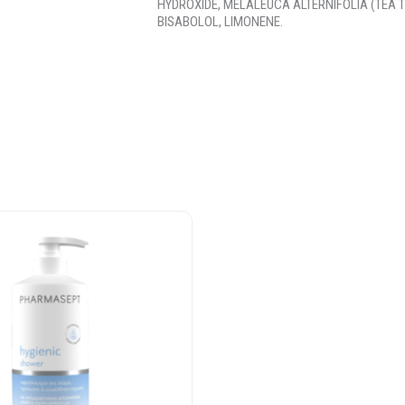
HYDROXIDE, MELALEUCA ALTERNIFOLIA (TEA T
BISABOLOL, LIMONENE.